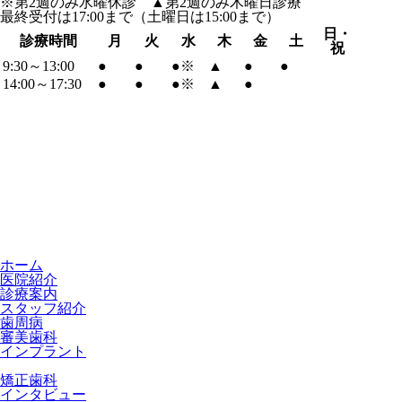
※
第2週のみ水曜休診
▲
第2週のみ木曜日診療
最終受付は17:00まで（土曜日は15:00まで）
日・
診療時間
月
火
水
木
金
土
祝
9:30～13:00
●
●
●
※
▲
●
●
14:00～17:30
●
●
●
※
▲
●
ホーム
医院紹介
診療案内
スタッフ紹介
歯周病
審美歯科
インプラント
矯正歯科
インタビュー