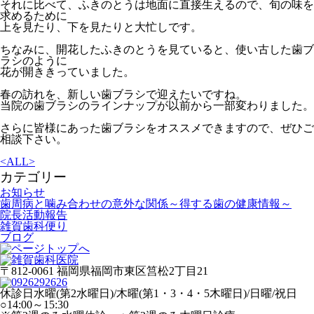
それに比べて、ふきのとうは地面に直接生えるので、旬の味を
求めるために
上を見たり、下を見たりと大忙しです。
ちなみに、開花したふきのとうを見ていると、使い古した歯ブ
ラシのように
花が開ききっていました。
春の訪れを、新しい歯ブラシで迎えたいですね。
当院の歯ブラシのラインナップが以前から一部変わりました。
さらに皆様にあった歯ブラシをオススメできますので、ぜひご
相談下さい。
<
ALL
>
カテゴリー
お知らせ
歯周病と噛み合わせの意外な関係～得する歯の健康情報～
院長活動報告
雑賀歯科便り
ブログ
〒812-0061 福岡県福岡市東区筥松2丁目21
休診日
水曜(第2水曜日)/木曜(第1・3・4・5木曜日)/日曜/祝日
○
14:00～15:30