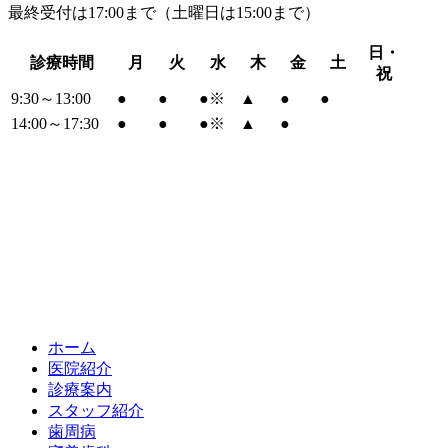
最終受付は17:00まで（土曜日は15:00まで）
日・
診療時間
月
火
水
木
金
土
祝
9:30～13:00
●
●
●
※
▲
●
●
14:00～17:30
●
●
●
※
▲
●
ホーム
医院紹介
診療案内
スタッフ紹介
歯周病