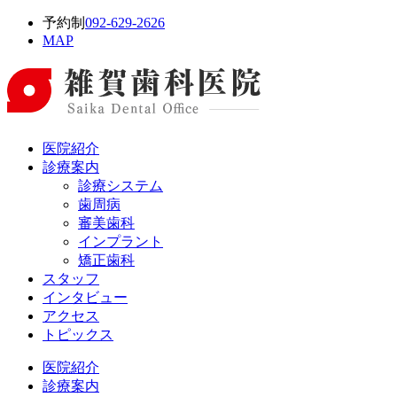
予約制
092-629-2626
MAP
医院紹介
診療案内
診療システム
歯周病
審美歯科
インプラント
矯正歯科
スタッフ
インタビュー
アクセス
トピックス
医院紹介
診療案内