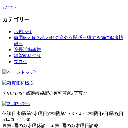
<
ALL
>
カテゴリー
お知らせ
歯周病と噛み合わせの意外な関係～得する歯の健康情
報～
院長活動報告
雑賀歯科便り
ブログ
〒812-0061 福岡県福岡市東区筥松2丁目21
休診日
水曜(第2水曜日)/木曜(第1・3・4・5木曜日)/日曜/祝日
○
14:00～15:30
※
第2週のみ水曜休診
▲
第2週のみ木曜日診療