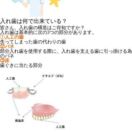
入れ歯は何で出来ている？
皆さん、入れ歯の構造はご存知ですか？
入れ歯は基本的に次の3つの部分があります。
①
人工の歯
失ってしまった歯の代わりの歯
②バネ
部分入れ歯を使用する際に、入れ歯を支える歯に引っ掛ける為
のバネ
③床
歯ぐきに当たる部分