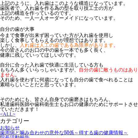
上記のように、入れ歯はこのような構造になっています。
歯医者で、入れ歯を作る為の型を取り技工士の方が
上記の構造を作っているのです。
そのため、一人一人オーダーメイドになっています。
自分の歯が大事
今まで食事が出来ず困っていた方が入れ歯を使用し
楽しく食事してもらえるのが理想ではあります。
しかし
、
入れ歯は人工の歯である為限界があります
。
今の皆さんのお口の中の歯を一本でも多
く
長く、
健康に残していってほしいのです。
自分に合った入れ歯で快適に生活している方も
もちろん多くいらっしゃいますが、
自分の歯に敵うものはあり
ません
。
入れ歯を使わずに何歳になっても自分の歯で食べれる
ことは
素晴らしいことだと思っています。
そのためにも、皆さん自身での歯磨きはも
ちろん、
私達歯科医師や歯科衛生士もお口の健康のためにサポートさせ
ていただきます！
<
ALL
>
カテゴリー
お知らせ
歯周病と噛み合わせの意外な関係～得する歯の健康情報～
院長活動報告