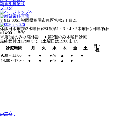
雑賀歯科便り
ブログ
〒812-0061 福岡県福岡市東区筥松2丁目21
休診日
水曜(第2水曜日)/木曜(第1・3・4・5木曜日)/日曜/祝日
○
14:00～15:30
※
第2週のみ水曜休診
▲
第2週のみ木曜日診療
最終受付は17:00まで（土曜日は15:00まで）
日・
診療時間
月
火
水
木
金
土
祝
9:30～13:00
●
●
●
※
▲
●
●
14:00～17:30
●
●
●
※
▲
●
ホーム