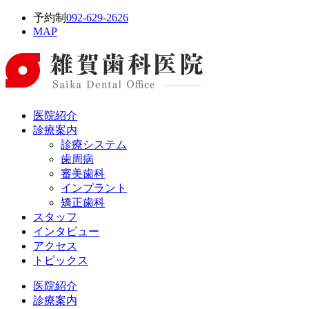
予約制
092-629-2626
MAP
医院紹介
診療案内
診療システム
歯周病
審美歯科
インプラント
矯正歯科
スタッフ
インタビュー
アクセス
トピックス
医院紹介
診療案内