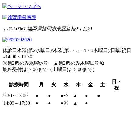
〒812-0061 福岡県福岡市東区筥松2丁目21
休診日
水曜(第2水曜日)/木曜(第1・3・4・5木曜日)/日曜/祝日
○
14:00～15:30
※
第2週のみ水曜休診
▲
第2週のみ木曜日診療
最終受付は17:00まで（土曜日は15:00まで）
日・
診療時間
月
火
水
木
金
土
祝
9:30～13:00
●
●
●
※
▲
●
●
14:00～17:30
●
●
●
※
▲
●